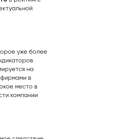
ектуальной
торое уже более
индикаторов
мируется на
 фирмами в
окое место в
сти компании
мое следствие