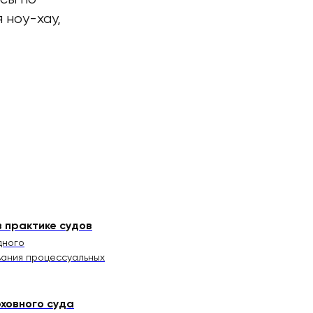
 ноу-хау,
 практике судов
дного
вания процессуальных
ховного суда