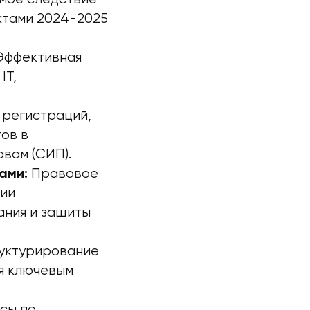
ктами 2024-2025
ффективная
IT,
регистраций,
ов в
авам (СИП).
Правовое
ами:
ции
ания и защиты
труктурирование
ся ключевым
сы по