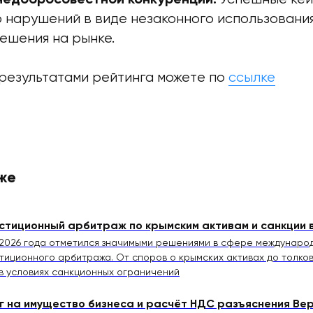
нарушений в виде незаконного использования
ешения на рынке.
 результатами рейтинга можете по
ссылке
же
стиционный арбитраж по крымским активам и санкции в
2026 года отметился значимыми решениями в сфере междунаро
тиционного арбитража. От споров о крымских активах до толко
в условиях санкционных ограничений
г на имущество бизнеса и расчёт НДС разъяснения Вер