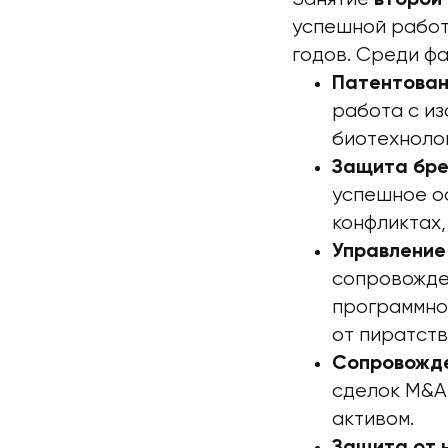
успешной работ
годов. Среди фа
Патентован
работа с из
биотехноло
Защита бре
успешное о
конфликтах,
Управление
сопровожде
программно
от пиратств
Сопровожде
сделок M&A,
активом.
Защита от 