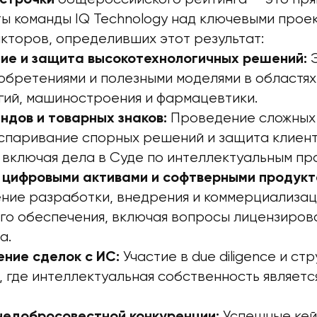
ы команды IQ Technology над ключевыми прое
кторов, определивших этот результат:
Э
ие и защита высокотехнологичных решений:
обретениями и полезными моделями в областях 
гий, машиностроения и фармацевтики.
Проведение сложных 
ндов и товарных знаков:
спаривание спорных решений и защита клиент
 включая дела в Суде по интеллектуальным пр
 цифровыми активами и софтверными продукт
ние разработки, внедрения и коммерциализа
го обеспечения, включая вопросы лицензиров
а.
Участие в due diligence и с
ние сделок с ИС:
 где интеллектуальная собственность являет
Успешные кей
недобросовестной конкуренции: