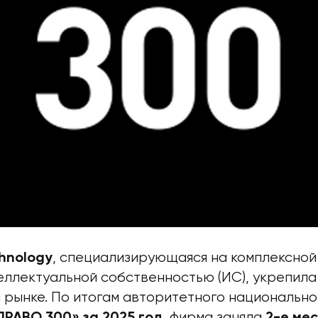
, специализирующаяся на комплексной
chnology
еллектуальной собственностью (ИС), укрепила
 рынке. По итогам авторитетного национально
, фирма заняла
ПРАВО 300» за 2025 год
2-е ме