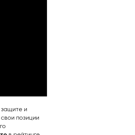
 защите и
 свои позиции
го
в рейтинге
сто