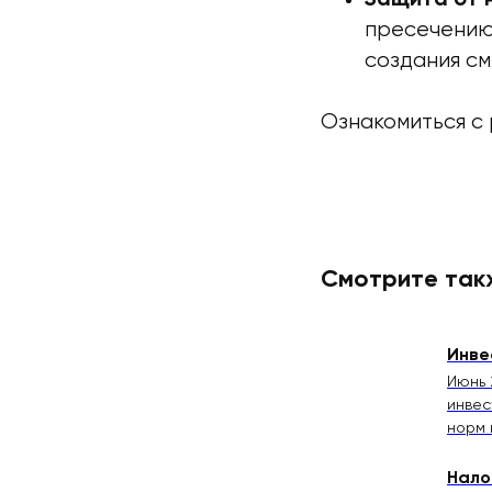
пресечению 
создания см
Ознакомиться с
Смотрите так
Инве
Июнь 
инвес
норм 
Нало