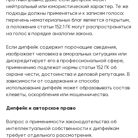
противоправно, даже если дипфейк носит
нейтральный или юмористический характер. Те же
подходы должны применяться и к записям голоса:
перечень нематериальных благ является открытым,
а положения статьи 152.1 ГК могут распространяться
на голос в порядке аналогии закона.
Если дипфейк содержит порочащие сведения,
изображает человека в аморальных ситуациях или
дискредитирует его в профессиональной сфере,
применению подлежат нормы статьи 152 ГК об
охране чести, достоинства и деловой репутации. В
зависимости от содержания и способа
использования дипфейк может образовывать состав
клеветы, оскорбления или мошенничества.
Дипфейк и авторское право
Вопрос о применимости законодательства об
интеллектуальной собственности к дипфейкам
требует отдельного рассмотрения.