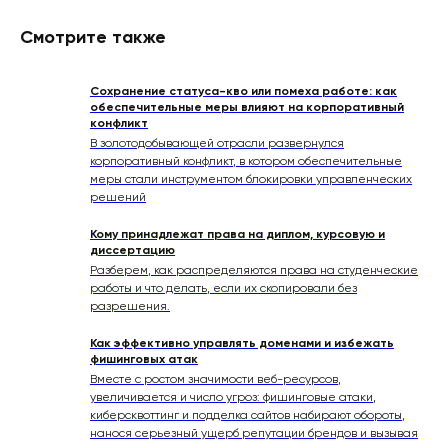
Смотрите также
Сохранение статуса-кво или помеха работе: как
обеспечительные меры влияют на корпоративный
конфликт
В золотодобывающей отрасли развернулся
корпоративный конфликт, в котором обеспечительные
меры стали инструментом блокировки управленческих
решений
Кому принадлежат права на диплом, курсовую и
диссертацию
Разберем, как распределяются права на студенческие
работы и что делать, если их скопировали без
разрешения.
Как эффективно управлять доменами и избежать
фишинговых атак
Вместе с ростом значимости веб-ресурсов,
увеличивается и число угроз: фишинговые атаки,
киберсквоттинг и подделка сайтов набирают обороты,
нанося серьезный ущерб репутации брендов и вызывая