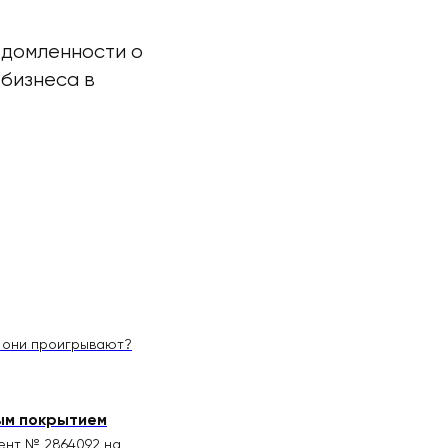
едомленности о
 бизнеса в
е они проигрывают?
ым покрытием
ент № 2864092 на