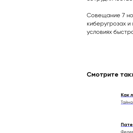
Совещание 7 но
киберугрозах и
условиях быстр
Смотрите так
Как 
Тайна
Пате
Федер