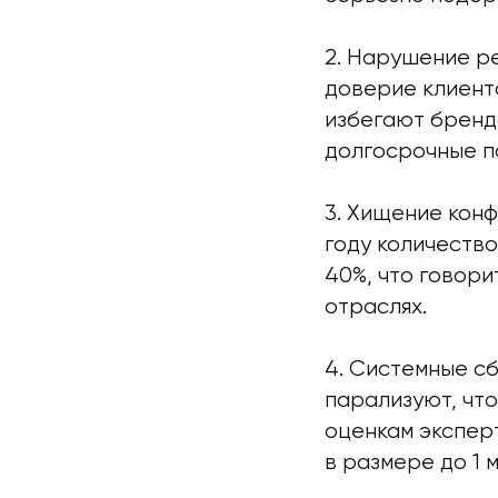
2. Нарушение р
доверие клиент
избегают бренд
долгосрочные п
3. Хищение кон
году количеств
40%, что говори
отраслях.
4. Системные с
парализуют, чт
оценкам эксперт
в размере до 1 