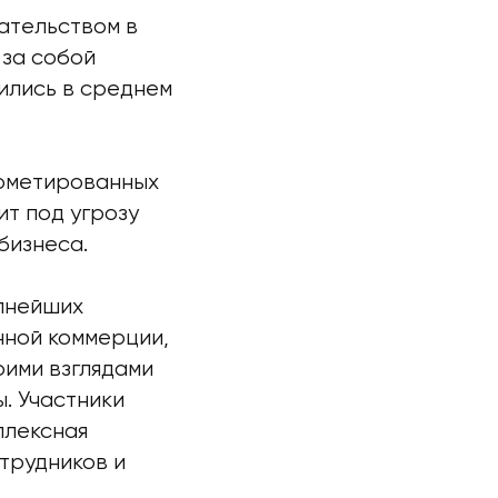
ательством в
 за собой
ились в среднем
рометированных
ит под угрозу
бизнеса.
пнейших
нной коммерции,
оими взглядами
. Участники
плексная
трудников и