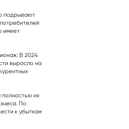
но подрывают
 потребителей
о имеет
ионаж: В 2024
сти выросло на
нкурентных
и полностью их
знеса. По
вести к убыткам