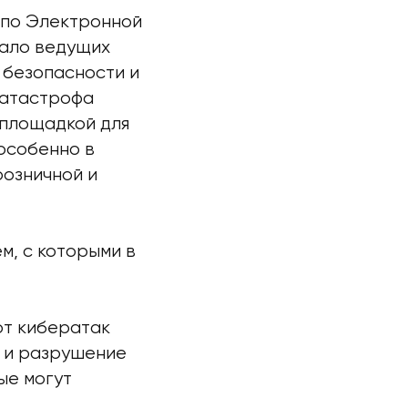
 по Электронной
рало ведущих
 безопасности и
катастрофа
 площадкой для
особенно в
розничной и
м, с которыми в
от кибератак
х и разрушение
ые могут