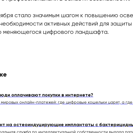
ября стало значимым шагом к повышению осв
 необходимости активных действий для защиты
о меняющегося цифрового ландшафта.
же
люди оплачивают покупки в интернете?
 мировых онлайн-платежей: где цифровые кошельки царят, а гд
нт на остеоиндуцирующие имплантаты с бактерицидн
альная служба по интеллектуальной собственности выдала пат