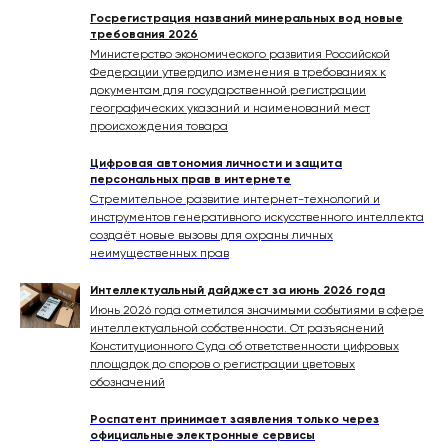
Госрегистрация названий минеральных вод новые
требования 2026
Министерство экономического развития Российской
Федерации утвердило изменения в требованиях к
документам для государственной регистрации
географических указаний и наименований мест
происхождения товара
Цифровая автономия личности и защита
персональных прав в интернете
Стремительное развитие интернет-технологий и
инструментов генеративного искусственного интеллекта
создаёт новые вызовы для охраны личных
неимущественных прав
Интеллектуальный дайджест за июнь 2026 года
Июнь 2026 года отметился значимыми событиями в сфере
интеллектуальной собственности. От разъяснений
Конституционного Суда об ответственности цифровых
площадок до споров о регистрации цветовых
обозначений
Роспатент принимает заявления только через
официальные электронные сервисы