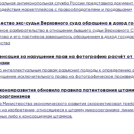
альная антимонопольная служба России представила документ
одействия маркетплейсов с правообладателями и продавцами»
ество экс-судьи Верховного суда обращено в доход г
ное разбирательство в отношении бывшего судьи Верховного С
ова и его партнёров завершилось обращением в доход государ
ества
енсация за нарушение прав на фотографию расчёт от
нзии
о интеллектуальным правам разъяснил подходы к определению
рушение исключительного права на фотографическое произве
кономразвития обновило правила патентования штам
оорганизмов
з Министерства экономического развития скорректировал треб
и на изобретение, относящееся к штамму микроорганизма, линии
ных либо к консорциумам штаммов.