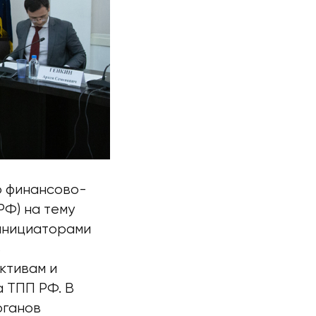
о финансово-
РФ) на тему
 инициаторами
В
ктивам и
 ТПП РФ. В
рганов