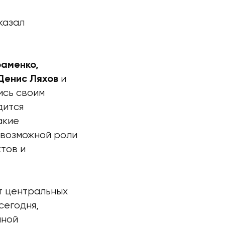
казал
раменко,
и
Денис Ляхов
ись своим
дится
акие
 возможной роли
тов и
т центральных
сегодня,
нной