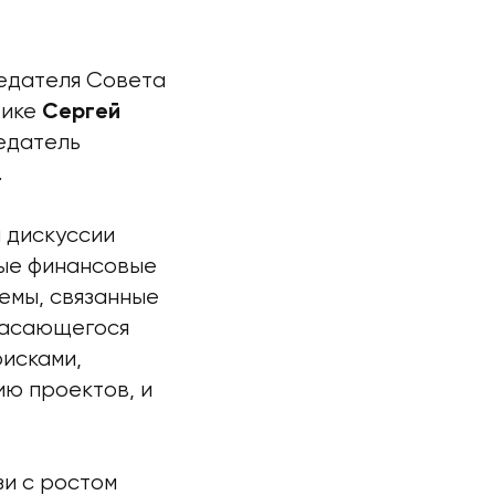
едателя Совета
тике
Сергей
едатель
.
и дискуссии
вые финансовые
емы, связанные
 касающегося
исками,
ию проектов, и
зи с ростом