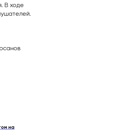
. В ходе
лушателей.
арсанов
том на