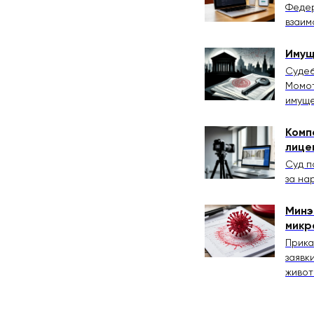
Федер
взаим
Имущ
Судеб
Момот
имущ
Комп
лице
Суд п
за на
Минэ
микр
Прика
заявк
живот