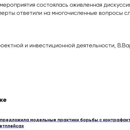
мероприятия состоялась оживленная дискуссия
перты ответили на многочисленные вопросы с
оектной и инвестиционной деятельности, В.В
же
предложила модельные практики борьбы с контрафак
етплейсах