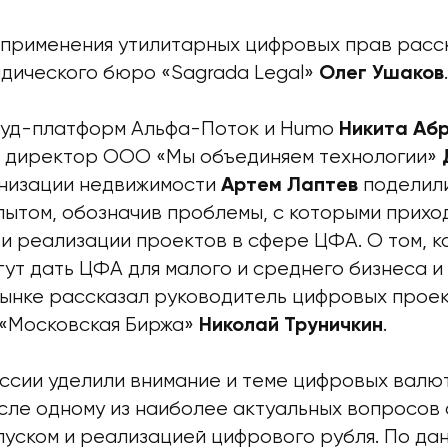
 применения утилитарных цифровых прав расс
дического бюро «Sagrada Legal»
.
Олег Ушаков
ауд-платформ Альфа-Поток и Humo
Никита Аб
 директор ООО «Мы объединяем технологии»
енизации недвижимости
поделил
Артем Лаптев
пытом, обозначив проблемы, с которыми прихо
и реализации проектов в сфере ЦФА. О том, к
ут дать ЦФА для малого и среднего бизнеса и
рынке рассказал руководитель цифровых проек
«Московская Биржа»
.
Николай Труничкин
уссии уделили внимание и теме цифровых валю
исле одному из наиболее актуальных вопросов 
пуском и реализацией цифрового рубля. По да