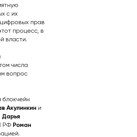
иятную
х с их
 цифровых прав
тот процесс, в
й власти.
и
том числа
ым вопрос
я блокчейн
и
в Акулинкин
»
Дарья
П РФ
Роман
зацией.