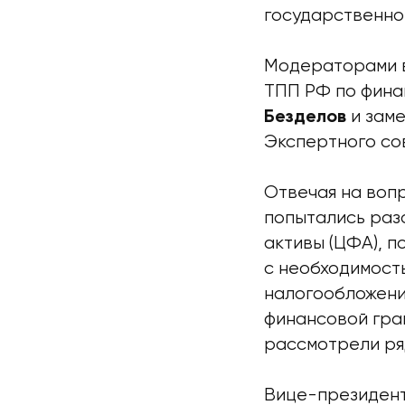
государственно
Модераторами в
ТПП РФ по фина
и зам
Безделов
Экспертного со
Отвечая на вопр
попытались раз
активы (ЦФА), 
с необходимост
налогообложени
финансовой гра
рассмотрели ря
Вице-президен