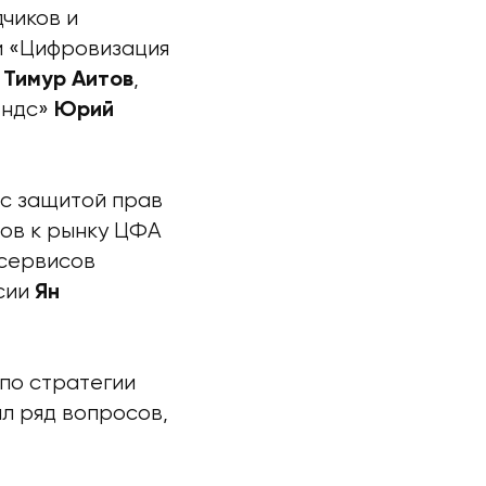
чиков и
й «Цифровизация
и
,
Тимур Аитов
ендс»
Юрий
 с защитой прав
ров к рынку ЦФА
 сервисов
сии
Ян
 по стратегии
л ряд вопросов,