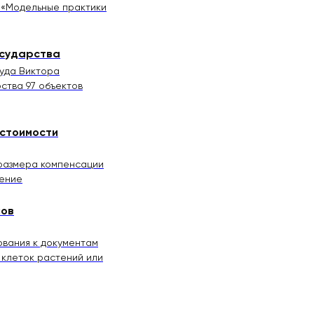
 «Модельные практики
осударства
уда Виктора
ства 97 объектов
 стоимости
 размера компенсации
дение
мов
ования к документам
 клеток растений или