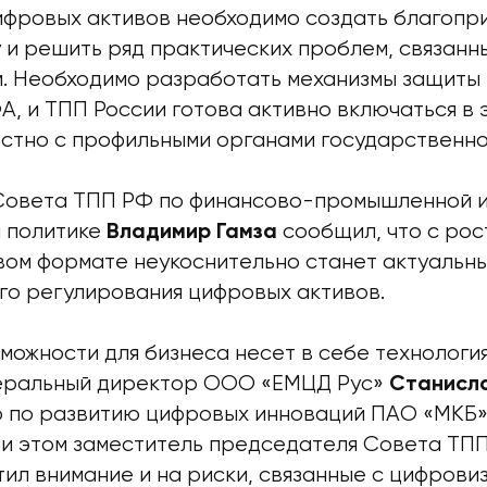
ифровых активов необходимо создать благопр
и решить ряд практических проблем, связанны
. Необходимо разработать механизмы защиты
, и ТПП России готова активно включаться в э
естно с профильными органами государственно
Совета ТПП РФ по финансово-промышленной 
 политике
сообщил, что с рос
Владимир Гамза
вом формате неукоснительно станет актуальн
го регулирования цифровых активов.
зможности для бизнеса несет в себе технологи
неральный директор ООО «ЕМЦД Рус»
Станисла
 по развитию цифровых инноваций ПАО «МКБ
и этом
заместитель председателя Совета ТП
тил внимание и на риски, связанные с цифрови