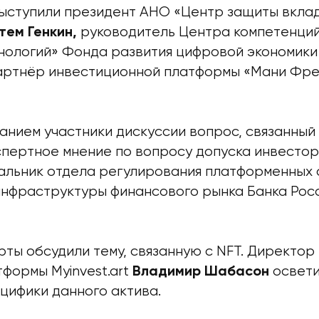
ыступили президент АНО «Центр защиты вклад
руководитель Центра компетенци
тем Генкин,
нологий» Фонда развития цифровой экономик
артнёр инвестиционной платформы «Мани Фр
анием участники дискуссии вопрос, связанный
спертное мнение по вопросу допуска инвесто
альник отдела регулирования платформенных
нфраструктуры финансового рынка Банка Рос
ты обсудили тему, связанную с NFT. Директор
формы Myinvest.art
освети
Владимир Шабасон
цифики данного актива.